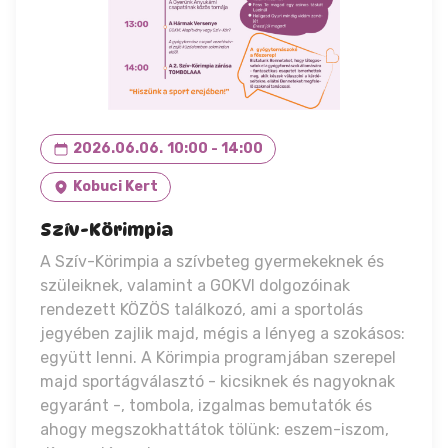
2026.06.06.
10:00 - 14:00
Kobuci Kert
Szív-Körimpia
A Szív-Körimpia a szívbeteg gyermekeknek és
szüleiknek, valamint a GOKVI dolgozóinak
rendezett KÖZÖS találkozó, ami a sportolás
jegyében zajlik majd, mégis a lényeg a szokásos:
együtt lenni. A Körimpia programjában szerepel
majd sportágválasztó - kicsiknek és nagyoknak
egyaránt -, tombola, izgalmas bemutatók és
ahogy megszokhattátok tölünk: eszem-iszom,