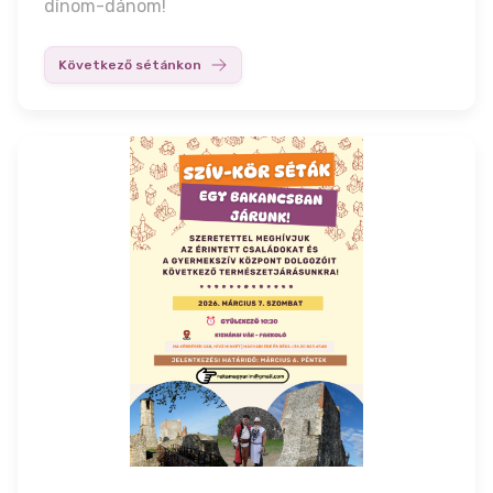
dínom-dánom!
Következő sétánkon