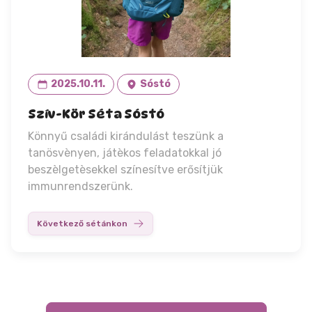
2025.10.11.
Sóstó
Szív-Kör Séta Sóstó
Könnyű családi kirándulást teszünk a
tanösvènyen, játèkos feladatokkal jó
beszèlgetèsekkel színesítve erősítjük
immunrendszerünk.
Következő sétánkon