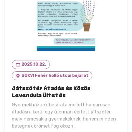
2025.10.22.
GOKVI Fehér holló utcai bejárat
Játszótér Átadás és Közös
Levendula Ültetés
Gyermekházunk bejárata mellett hamarosan
átadásra kerül egy újonnan épített játszótér,
mely nemcsak a gyermekeknek, hanem minden
betegnek örömet fog okozni.