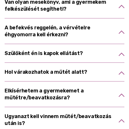
Van olyan mesekönyv, ami a gyermekem
felkészülését segítheti?
A befekvés reggelén, a vérvételre
éhgyomorra kell érkezni?
Szülőként én is kapok ellátást?
Hol várakozhatok a műtét alatt?
Elkísérhetem a gyermekemet a
műtétre/beavatkozásra?
Ugyanazt kell vinnem műtét/beavatkozás
után is?